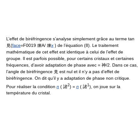
L’effet de biréfringence s’analyse simplement grâce au terme tan
見(
face
=F0019 煉A/ 煉
x
) de l’équation (8). Le traitement
mathématique de cet effet est identique à celui de l’effet de
groupe. Il est parfois possible, pour certains cristaux et certaines
fréquences, d’avoir adaptation de phase avec = 神/2. Dans ce cas,
l’angle de biréfringence 見 est nul et il n’y a pas d’effet de
biréfringence. On dit qu’il y a adaptation de phase non critique.
2
1
Pour réaliser la condition
n
( 諸
) =
n
( 諸
), on joue sur la
température du cristal.