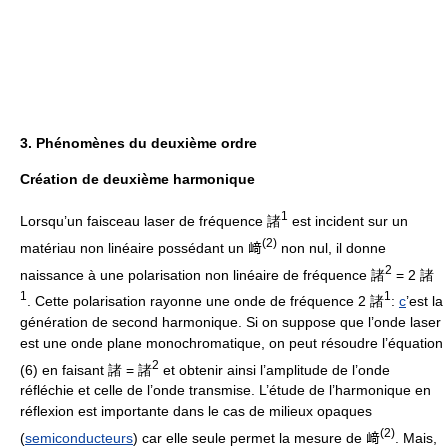
3. Phénomènes du deuxième ordre
Création de deuxième harmonique
1
Lorsqu’un faisceau laser de fréquence 諸
est incident sur un
(2)
matériau non linéaire possédant un 﨑
non nul, il donne
2
naissance à une polarisation non linéaire de fréquence 諸
= 2 諸
1
1
. Cette polarisation rayonne une onde de fréquence 2 諸
:
c
’est la
génération de second harmonique. Si on suppose que l’onde laser
est une onde plane monochromatique, on peut résoudre l’équation
2
(6) en faisant 諸 = 諸
et obtenir ainsi l’amplitude de l’onde
réfléchie et celle de l’onde transmise. L’étude de l’harmonique en
réflexion est importante dans le cas de milieux opaques
(2)
(
semiconducteurs
) car elle seule permet la mesure de 﨑
. Mais,