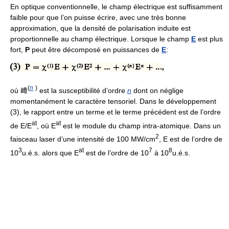
En optique conventionnelle, le champ électrique est suffisamment
faible pour que l’on puisse écrire, avec une très bonne
approximation, que la densité de polarisation induite est
proportionnelle au champ électrique. Lorsque le champ
E
est plus
fort,
P
peut être décomposé en puissances de
E
:
(
n
)
où 﨑
est la susceptibilité d’ordre
n
dont on néglige
momentanément le caractère tensoriel. Dans le développement
(3), le rapport entre un terme et le terme précédent est de l’ordre
at
at
de E/E
, où E
est le module du champ intra-atomique. Dans un
2
faisceau laser d’une intensité de 100 MW/cm
, E est de l’ordre de
3
at
7
8
10
u.é.s. alors que E
est de l’ordre de 10
à 10
u.é.s.