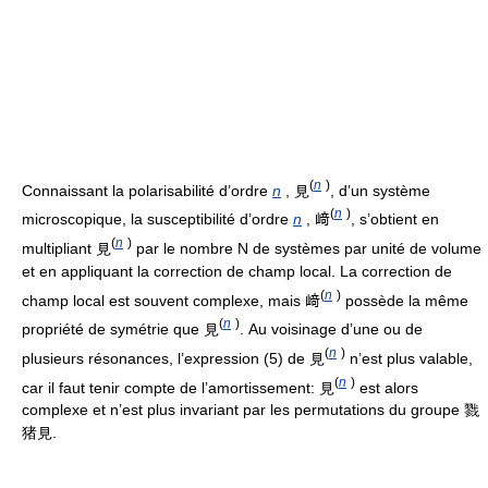
(
n
)
Connaissant la polarisabilité d’ordre
n
, 見
, d’un système
(
n
)
microscopique, la susceptibilité d’ordre
n
, 﨑
, s’obtient en
(
n
)
multipliant 見
par le nombre N de systèmes par unité de volume
et en appliquant la correction de champ local. La correction de
(
n
)
champ local est souvent complexe, mais 﨑
possède la même
(
n
)
propriété de symétrie que 見
. Au voisinage d’une ou de
(
n
)
plusieurs résonances, l’expression (5) de 見
n’est plus valable,
(
n
)
car il faut tenir compte de l’amortissement: 見
est alors
complexe et n’est plus invariant par les permutations du groupe 戮
猪見.