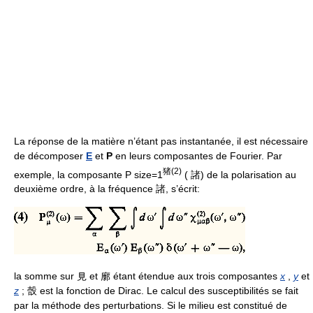
La réponse de la matière n’étant pas instantanée, il est nécessaire
de décomposer
E
et
P
en leurs composantes de Fourier. Par
猪
(2)
exemple, la composante P size=1
( 諸) de la polarisation au
deuxième ordre, à la fréquence 諸, s’écrit:
la somme sur 見 et 廓 étant étendue aux trois composantes
x
,
y
et
z
; 嗀 est la fonction de Dirac. Le calcul des susceptibilités se fait
par la méthode des perturbations. Si le milieu est constitué de