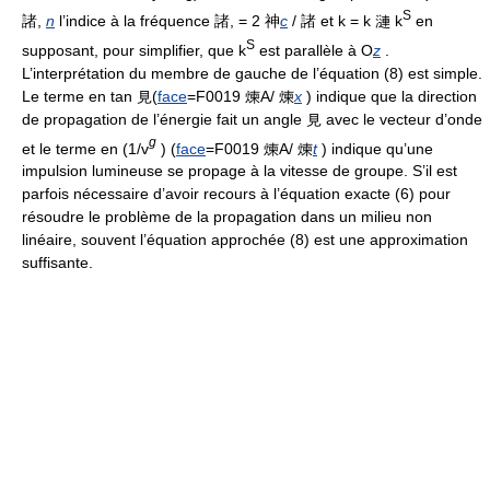
S
諸,
n
l’indice à la fréquence 諸, = 2 神
c
/ 諸 et k = k 漣 k
en
S
supposant, pour simplifier, que k
est parallèle à O
z
.
L’interprétation du membre de gauche de l’équation (8) est simple.
Le terme en tan 見(
face
=F0019 煉A/ 煉
x
) indique que la direction
de propagation de l’énergie fait un angle 見 avec le vecteur d’onde
g
et le terme en (1/v
) (
face
=F0019 煉A/ 煉
t
) indique qu’une
impulsion lumineuse se propage à la vitesse de groupe. S’il est
parfois nécessaire d’avoir recours à l’équation exacte (6) pour
résoudre le problème de la propagation dans un milieu non
linéaire, souvent l’équation approchée (8) est une approximation
suffisante.