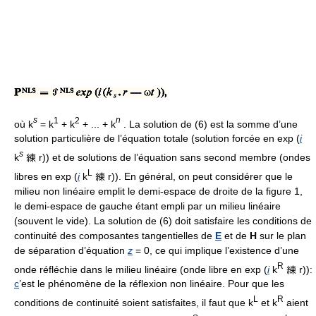
s
1
2
n
où k
= k
+ k
+ ... + k
. La solution de (6) est la somme d’une
solution particulière de l’équation totale (solution forcée en exp (
i
s
k
練 r)) et de solutions de l’équation sans second membre (ondes
L
libres en exp (
i
k
練 r)). En général, on peut considérer que le
milieu non linéaire emplit le demi-espace de droite de la figure 1,
le demi-espace de gauche étant empli par un milieu linéaire
(souvent le vide). La solution de (6) doit satisfaire les conditions de
continuité des composantes tangentielles de
E
et de
H
sur le plan
de séparation d’équation
z
= 0, ce qui implique l’existence d’une
R
onde réfléchie dans le milieu linéaire (onde libre en exp (
i
k
練 r)):
c
’est le phénomène de la réflexion non linéaire. Pour que les
L
R
conditions de continuité soient satisfaites, il faut que k
et k
aient