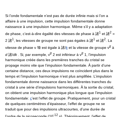
Si l’onde fondamentale n’est pas de durée infinie mais si l’on a
affaire à une impulsion, cette impulsion fondamentale donne
naissance à une impulsion harmonique. Même s’il y a adaptation
1
2
de phase, c’est-à-dire égalité des vitesses de phase à 諸
et 諸
=
1
1
2
2 諸
, les vitesses de groupe ne sont pas égales à 諸
et 諸
. La
g
vitesse de phase v 﨏 est égale à 諸/
k
et la vitesse de groupe v
à
g
g
d
諸/
dk
. Si, par exemple, v
2 est inférieur à v
1, l’impulsion
harmonique créée dans les premières tranches du cristal se
propage moins vite que l’impulsion fondamentale. À partir d’une
certaine distance, ces deux impulsions ne coïncident plus dans le
temps et l’impulsion harmonique n’est plus amplifiée. L’impulsion
fondamentale donne naissance dans les différentes tranches du
cristal à une série d’impulsions harmoniques. À la sortie du cristal,
on obtient une impulsion harmonique plus longue que l’impulsion
fondamentale:
c
’est l’effet de groupe. Pratiquement, pour un cristal
de quelques centimètres d’épaisseur, l’effet de groupe ne se
traduit que pour des impulsions ultracourtes, d’une durée de
-12
l’ordre de la picoseconde (10
s). Théoriquement, l’effet de