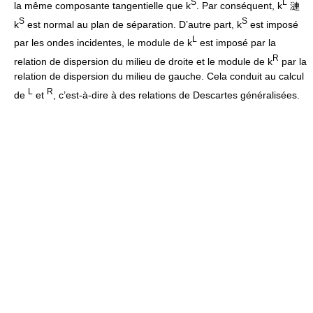
S
L
la même composante tangentielle que k
. Par conséquent, k
漣
S
S
k
est normal au plan de séparation. D’autre part, k
est imposé
L
par les ondes incidentes, le module de k
est imposé par la
R
relation de dispersion du milieu de droite et le module de k
par la
relation de dispersion du milieu de gauche. Cela conduit au calcul
L
R
de
et
, c’est-à-dire à des relations de Descartes généralisées.