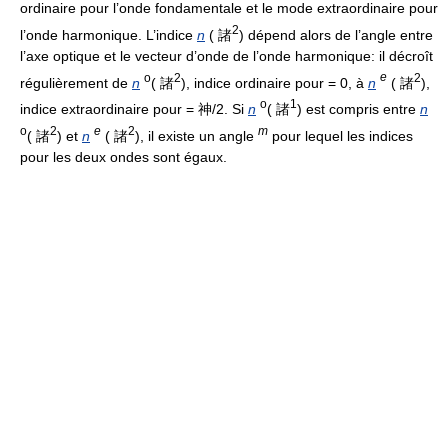
ordinaire pour l’onde fondamentale et le mode extraordinaire pour
2
l’onde harmonique. L’indice
n
( 諸
) dépend alors de l’angle entre
l’axe optique et le vecteur d’onde de l’onde harmonique: il décroît
o
2
e
2
régulièrement de
n
( 諸
), indice ordinaire pour = 0, à
n
( 諸
),
o
1
indice extraordinaire pour = 神/2. Si
n
( 諸
) est compris entre
n
o
2
e
2
m
( 諸
) et
n
( 諸
), il existe un angle
pour lequel les indices
pour les deux ondes sont égaux.