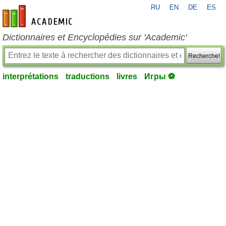
RU
EN
DE
ES
fr-academic.com
Dictionnaires et Encyclopédies sur 'Academic'
Recherche!
interprétations
traductions
livres
Игры ⚽