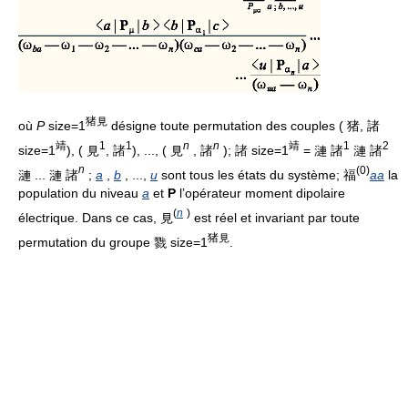
猪見
où
P
size=1
désigne toute permutation des couples ( 猪, 諸
靖
1
1
n
n
靖
1
2
size=1
), ( 見
, 諸
), ..., ( 見
, 諸
); 諸 size=1
= 漣 諸
漣 諸
n
(0)
漣 ... 漣 諸
;
a
,
b
, ...,
u
sont tous les états du système; 福
aa
la
population du niveau
a
et
P
l’opérateur moment dipolaire
(
n
)
électrique. Dans ce cas, 見
est réel et invariant par toute
猪見
permutation du groupe 戮 size=1
.