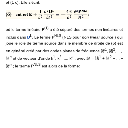
et (1 c). Elle s’écrit:
(1)
où le terme linéaire
P
a été séparé des termes non linéaires et
L
NLS
inclus dans
D
. Le terme
P
(NLS pour
non linear source
) qui
joue le rôle de terme source dans le membre de droite de (6) est
1
2
en général créé par des ondes planes de fréquence 諸
, 諸
, ...,
n
1
2
n
1
2
諸
et de vecteur d’onde k
, k
, ..., k
, avec 諸 = 諸
+ 諸
+ ... +
n
NLS
諸
; le terme
P
est alors de la forme: