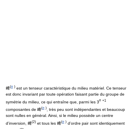
(
n
)
﨑
est un tenseur caractéristique du milieu matériel. Ce tenseur
est donc invariant par toute opération faisant partie du groupe de
n
+1
symétrie du milieu, ce qui entraîne que, parmi les 3
(
n
)
composantes de 﨑
, très peu sont indépendantes et beaucoup
sont nulles en général. Ainsi, si le milieu possède un centre
(2)
(
n
)
d’inversion, 﨑
et tous les 﨑
d’ordre pair sont identiquement