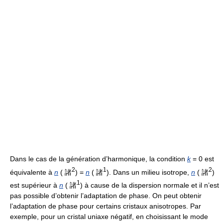
Dans le cas de la génération d’harmonique, la condition
k
= 0 est
2
1
2
équivalente à
n
( 諸
) =
n
( 諸
). Dans un milieu isotrope,
n
( 諸
)
1
est supérieur à
n
( 諸
) à cause de la dispersion normale et il n’est
pas possible d’obtenir l’adaptation de phase. On peut obtenir
l’adaptation de phase pour certains cristaux anisotropes. Par
exemple, pour un cristal uniaxe négatif, en choisissant le mode