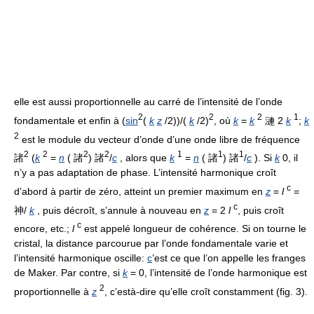
elle est aussi proportionnelle au carré de l’intensité de l’onde
2
2
2
1
fondamentale et enfin à (
sin
(
k
z
/2))/(
k
/2)
, où
k
=
k
漣 2
k
;
k
2
est le module du vecteur d’onde d’une onde libre de fréquence
2
2
2
2
1
1
1
諸
(
k
=
n
( 諸
) 諸
/
c
, alors que
k
=
n
( 諸
) 諸
/
c
). Si
k
0, il
n’y a pas adaptation de phase. L’intensité harmonique croît
c
d’abord à partir de zéro, atteint un premier maximum en
z
=
l
=
c
神/
k
, puis décroît, s’annule à nouveau en
z
= 2
l
, puis croît
c
encore, etc.;
l
est appelé longueur de cohérence. Si on tourne le
cristal, la distance parcourue par l’onde fondamentale varie et
l’intensité harmonique oscille:
c
’est ce que l’on appelle les franges
de Maker. Par contre, si
k
= 0, l’intensité de l’onde harmonique est
2
proportionnelle à
z
, c’està-dire qu’elle croît constamment (fig. 3).